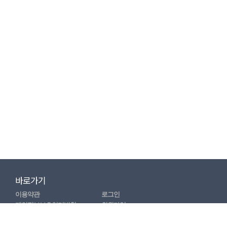
바로가기
이용약관
로그인
개인정보보호처리방침
회원가입
이메일수집거부안내
마이페이지