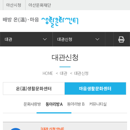
아산시청
아산문화재단
대관
대관신청
대관신청
HOME
대관
대관신청
온(溫)생활문화센터
마음생활문화센터
문화사랑방
동아리방 A
동아리방 B
커뮤니티실
[대관 신청 안내]