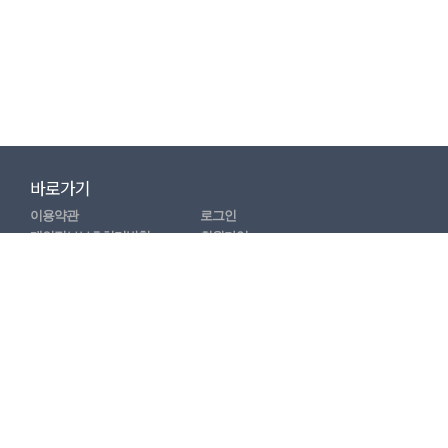
바로가기
이용약관
로그인
개인정보보호처리방침
회원가입
이메일수집거부안내
마이페이지
관련기관 바로가기
배방 온(
溫
) 생활문화센터
(우) 31491 충남 아산시 배방읍 북수동로 43