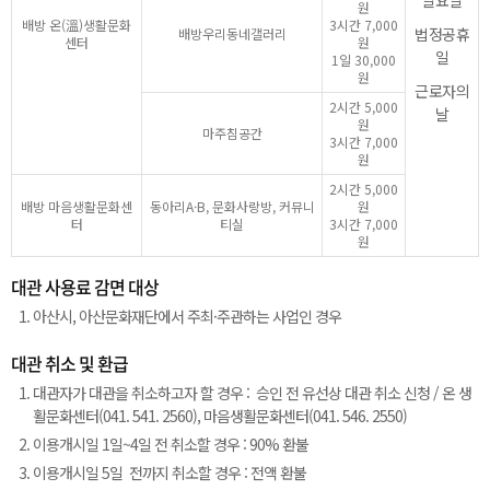
일요일
원
배방 온(溫)생활문화
3시간 7,000
법정공휴
배방우리동네갤러리
센터
원
일
1일 30,000
원
근로자의
2시간 5,000
날
원
마주침공간
3시간 7,000
원
2시간 5,000
배방 마음생활문화센
동아리A·B, 문화사랑방, 커뮤니
원
터
티실
3시간 7,000
원
대관 사용료 감면 대상
아산시, 아산문화재단에서 주최·주관하는 사업인 경우
대관 취소 및 환급
대관자가 대관을 취소하고자 할 경우 : 승인 전 유선상 대관 취소 신청 / 온 생
활문화센터(041. 541. 2560), 마음생활문화센터(041. 546. 2550)
이용개시일 1일~4일 전 취소할 경우 : 90% 환불
이용개시일 5일 전까지 취소할 경우 : 전액 환불