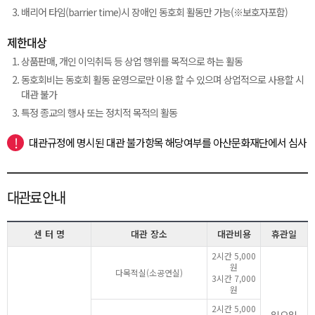
배리어 타임(barrier time)시 장애인 동호회 활동만 가능(※보호자포함)
제한대상
상품판매, 개인 이익취득 등 상업 행위를 목적으로 하는 활동
동호회비는 동호회 활동 운영으로만 이용 할 수 있으며 상업적으로 사용할 시
대관 불가
특정 종교의 행사 또는 정치적 목적의 활동
대관규정에 명시된 대관 불가항목 해당여부를 아산문화재단에서 심사
대관료 안내
센 터 명
대관 장소
대관비용
휴관일
2시간 5,000
원
다목적실(소공연실)
3시간 7,000
원
2시간 5,000